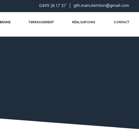
gth.manutention@gmail.com
0499 26 17 37
 BENNE
TERRASSEMENT
RÉALISATIONS
CONTACT