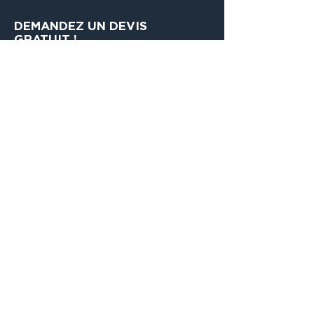
DEMANDEZ UN DEVIS
GRATUIT !
Contactez-nous
0499 26 17 37
0499 26 17 37
gth.manutention@gmail.com